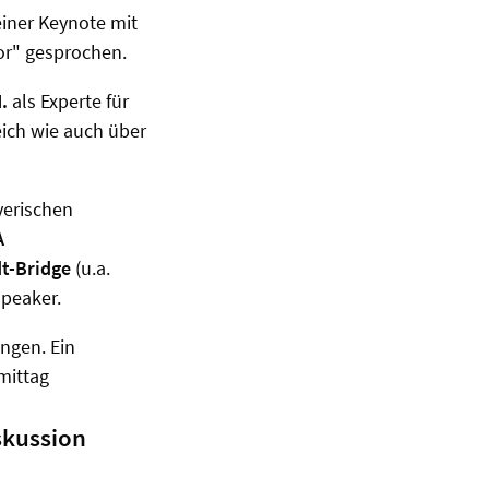
einer Keynote mit
or" gesprochen.
.
als Experte für
ich wie auch über
yerischen
A
t-Bridge
(u.a.
peaker.
ngen. Ein
mittag
skussion