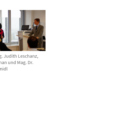
g. Judith Leschanz,
 Phan und Mag. Dr.
midl