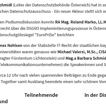
Schmidl
(Leiter der Datenschutzbehörde Österreich) hat in s
chen Datenschutzausschuss - Ein neuer Akteur stellt sich v
den Podiumsdiskussion konnte
RA Mag. Roland Marko, LL.M
zrecht über die DSGVO Implemintierungsprozesse in Österre
tenschutgütesiegel "EuroPriSe" berichten
nnes Nehlsen
von der Stabstelle IT-Recht der staatlichen ba
niversitäten waren genauso wie
Michael Valersi, M.Sc., CIS
ragter Fürstentum Lichtenstein) und
Mag.a Barbara Schmid
nd Telekommunikationsunternehmen) die Speakerinnen und S
irca 12 Uhr nach vielen spannenden Beiträgen zu Ende gega
 Together samt Ausklang beendete einen sehr schönen Vor
Teilnehmende
In der Di
und